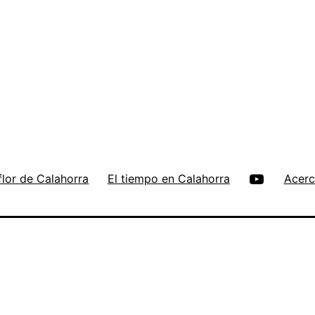
flor de Calahorra
El tiempo en Calahorra
Acerc