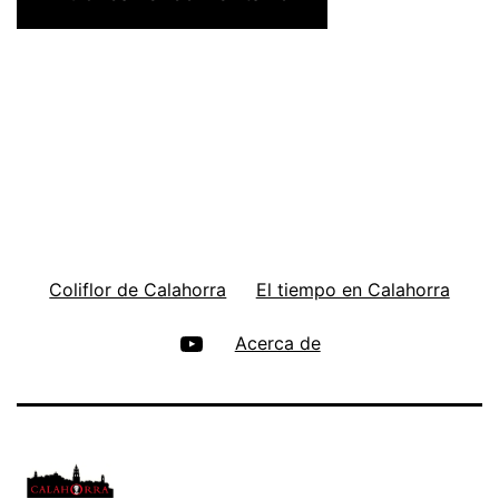
Coliflor de Calahorra
El tiempo en Calahorra
Un
Acerca de
día
en